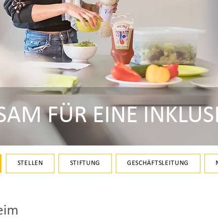
AM FÜR EINE INKLUS
STELLEN
STIFTUNG
GESCHÄFTSLEITUNG
eim