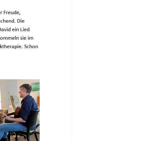
r Freude, 
achend. Die 
avid ein Lied 
trommeln sie im 
iktherapie. Schon 