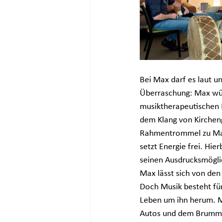
Bei Max darf es laut un
Überraschung: Max wün
musiktherapeutischen P
dem Klang von Kircheng
Rahmentrommel zu Marsc
setzt Energie frei. Hie
seinen Ausdrucksmöglic
Max lässt sich von den
Doch Musik besteht für
Leben um ihn herum. Ma
Autos und dem Brummen 