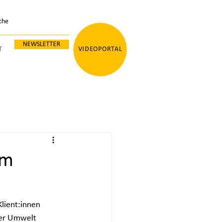
NEWSLETTER
T
VIDEOPORTAL
im
lient:innen 
rer Umwelt 