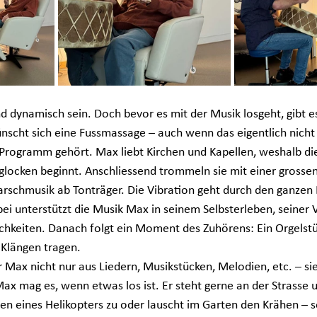
d dynamisch sein. Doch bevor es mit der Musik losgeht, gibt es
scht sich eine Fussmassage – auch wenn das eigentlich nicht
rogramm gehört. Max liebt Kirchen und Kapellen, weshalb die
locken beginnt. Anschliessend trommeln sie mit einer grossen
hmusik ab Tonträger. Die Vibration geht durch den ganzen Kö
rbei unterstützt die Musik Max in seinem Selbsterleben, seiner V
hkeiten. Danach folgt ein Moment des Zuhörens: Ein Orgelstüc
 Klängen tragen.
 Max nicht nur aus Liedern, Musikstücken, Melodien, etc. – sie
x mag es, wenn etwas los ist. Er steht gerne an der Strasse 
eines Helikopters zu oder lauscht im Garten den Krähen – so 