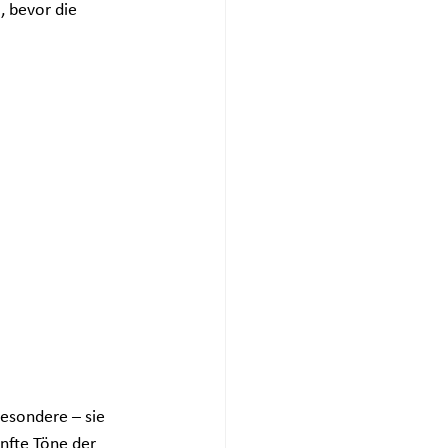
 bevor die 
besondere – sie 
nfte Töne der 