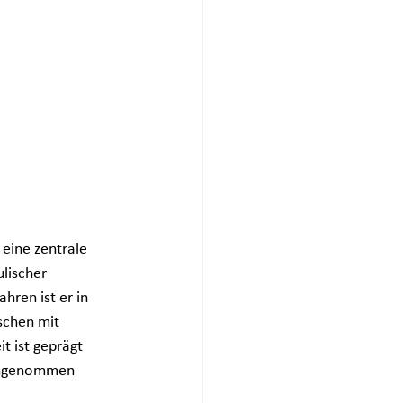
eine zentrale 
lischer 
hren ist er in 
schen mit 
t ist geprägt 
 angenommen 