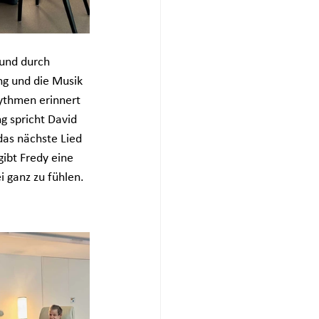
 und durch 
g und die Musik 
ythmen erinnert 
g spricht David 
das nächste Lied 
ibt Fredy eine 
i ganz zu fühlen.