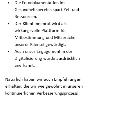
Die Fotodokumentation im 
Gesundheitsbereich spart Zeit und 
Ressourcen.
Der Klient:innenrat wird als 
wirkungsvolle Plattform für 
Mitbestimmung und Mitsprache 
unserer Klientel gewürdigt.
Auch unser Engagement in der 
Digitalisierung wurde ausdrücklich 
anerkannt.
Natürlich haben wir auch Empfehlungen 
erhalten, die wir wie gewohnt in unseren 
kontinuierlichen Verbesserungsprozess 
aufnehmen. Denn Stillstand ist keine 
Option.
Wie geht’s weiter?
Im Jahr 2026 folgt ein Überwachungsaudit, 